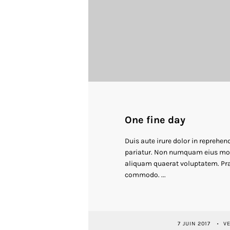
One fine day
Duis aute irure dolor in reprehend
pariatur. Non numquam eius mod
aliquam quaerat voluptatem. Pra
commodo. ...
7 JUIN 2017
V