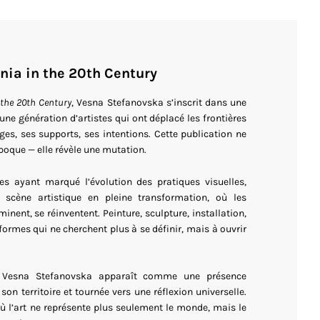
nia in the 20th Century
 the 20th Century
, Vesna Stefanovska s’inscrit dans une
’une génération d’artistes qui ont déplacé les frontières
ges, ses supports, ses intentions. Cette publication ne
que — elle révèle une mutation.
tes ayant marqué l’évolution des pratiques visuelles,
scène artistique en pleine transformation, où les
minent, se réinventent. Peinture, sculpture, installation,
ormes qui ne cherchent plus à se définir, mais à ouvrir
e Vesna Stefanovska apparaît comme une présence
 son territoire et tournée vers une réflexion universelle.
ù l’art ne représente plus seulement le monde, mais le